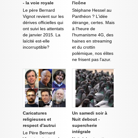
- la voie royale
l'icône
Le père Bernard
Stéphane Hessel au
Vignot revient sur les
Panthéon ? L'idée
dérives officielles qui
dérange, certes. Mais
ont suivi les attentats
à l'heure de
de janvier 2015. La
l'humanisme 4G, des
laïcité est-elle
haines en streaming
incorruptible?
et du crottin
polémique, nos élites
ne frisent pas l'azur.
Caricatures
Un samedi soir à
religieuses et
Nuit debout -
respect d'autrui
supercherie
intégrale
Le Père Bernard