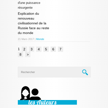
d'une puissance
résurgente
Explication du
renouveau
civilisationnel de la
Russie face au reste
du monde
21 Mars 2017 |
Monde
1
2
3
4
5
6
7
8
>