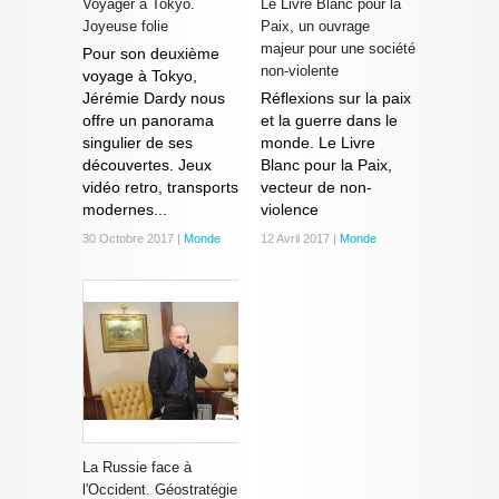
Voyager à Tokyo.
Le Livre Blanc pour la
Joyeuse folie
Paix, un ouvrage
majeur pour une société
Pour son deuxième
non-violente
voyage à Tokyo,
Jérémie Dardy nous
Réflexions sur la paix
offre un panorama
et la guerre dans le
singulier de ses
monde. Le Livre
découvertes. Jeux
Blanc pour la Paix,
vidéo retro, transports
vecteur de non-
modernes...
violence
30 Octobre 2017 |
Monde
12 Avril 2017 |
Monde
La Russie face à
l'Occident. Géostratégie