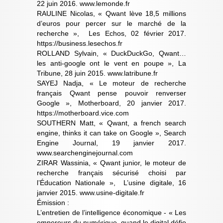
22 juin 2016. www.lemonde.fr
RAULINE Nicolas, « Qwant lève 18,5 millions
d’euros pour percer sur le marché de la
recherche », Les Echos, 02 février 2017.
https://business.lesechos.fr
ROLLAND Sylvain, « DuckDuckGo, Qwant…
les anti-google ont le vent en poupe », La
Tribune, 28 juin 2015. www.latribune.fr
SAYEJ Nadja, « Le moteur de recherche
français Qwant pense pouvoir renverser
Google », Motherboard, 20 janvier 2017.
https://motherboard.vice.com
SOUTHERN Matt, « Qwant, a french search
engine, thinks it can take on Google », Search
Engine Journal, 19 janvier 2017.
www.searchenginejournal.com
ZIRAR Wassinia, « Qwant junior, le moteur de
recherche français sécurisé choisi par
l’Éducation Nationale », L’usine digitale, 16
janvier 2015. www.usine-digitale.fr
Émission :
L’entretien de l’intelligence économique - « Les
empereurs du numérique, quand le digital défie