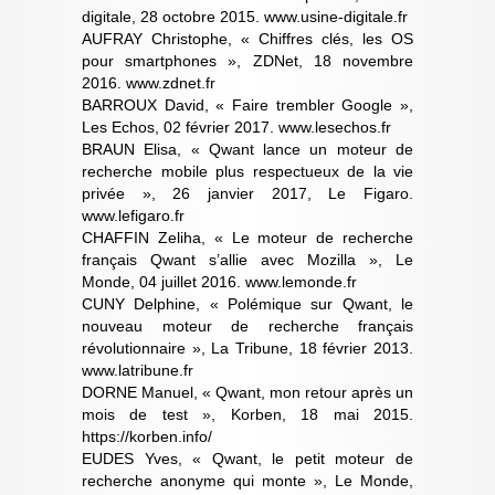
digitale, 28 octobre 2015. www.usine-digitale.fr
AUFRAY Christophe, « Chiffres clés, les OS
pour smartphones », ZDNet, 18 novembre
2016. www.zdnet.fr
BARROUX David, « Faire trembler Google »,
Les Echos, 02 février 2017. www.lesechos.fr
BRAUN Elisa, « Qwant lance un moteur de
recherche mobile plus respectueux de la vie
privée », 26 janvier 2017, Le Figaro.
www.lefigaro.fr
CHAFFIN Zeliha, « Le moteur de recherche
français Qwant s’allie avec Mozilla », Le
Monde, 04 juillet 2016. www.lemonde.fr
CUNY Delphine, « Polémique sur Qwant, le
nouveau moteur de recherche français
révolutionnaire », La Tribune, 18 février 2013.
www.latribune.fr
DORNE Manuel, « Qwant, mon retour après un
mois de test », Korben, 18 mai 2015.
https://korben.info/
EUDES Yves, « Qwant, le petit moteur de
recherche anonyme qui monte », Le Monde,