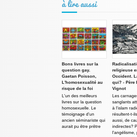
à lire aussi
Bons livres sur la
Radicalisat
question gay.
religieuse 
Gaetan Poisson,
Occident. L
L'homosexualité au
qui? - Père
risque de la foi
Vignot
L'un des meilleurs
Les carnage
livres sur la question
sanglants at
homosexuelle. Le
à l'islam rad
témoignage d'un
résultent-t-il
ancien séminariste qui
aussi, de ca
aurait pu être prêtre
indirectes? 
l'angélisme,