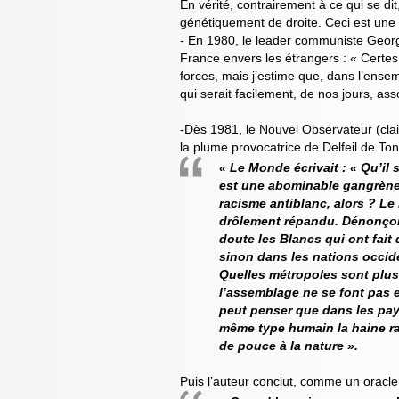
En vérité, contrairement à ce qui se di
génétiquement de droite. Ceci est une l
- En 1980, le leader communiste Georg
France envers les étrangers : « Certes
forces, mais j’estime que, dans l’ense
qui serait facilement, de nos jours, as
-Dès 1981, le Nouvel Observateur (cl
la plume provocatrice de Delfeil de Ton
« Le Monde écrivait : « Qu’il s
est une abominable gangrène,
racisme antiblanc, alors ? Le
drôlement répandu. Dénonçons
doute les Blancs qui ont fait 
sinon dans les nations occid
Quelles métropoles sont plus 
l’assemblage ne se font pas e
peut penser que dans les pay
même type humain la haine ra
de pouce à la nature ».
Puis l’auteur conclut, comme un oracle