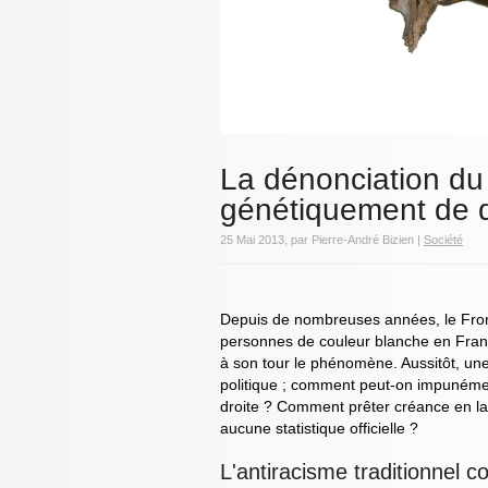
La dénonciation du 
génétiquement de d
25 Mai 2013, par Pierre-André Bizien |
Société
Depuis de nombreuses années, le Front
personnes de couleur blanche en Fra
à son tour le phénomène. Aussitôt, une
politique ; comment peut-on impunémen
droite ? Comment prêter créance en la 
aucune statistique officielle ?
L'antiracisme traditionnel co