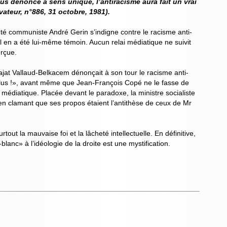
us dénoncé à sens unique, l’antiracisme aura fait un vrai
ateur, n°886, 31 octobre, 1981).
té communiste André Gerin s’indigne contre le racisme anti-
il en a été lui-même témoin. Aucun relai médiatique ne suivit
erçue.
ajat Vallaud-Belkacem dénonçait à son tour le racisme anti-
lus !», avant même que Jean-François Copé ne le fasse de
médiatique. Placée devant le paradoxe, la ministre socialiste
 en clamant que ses propos étaient l’antithèse de ceux de Mr
tout la mauvaise foi et la lâcheté intellectuelle. En définitive,
blanc» à l’idéologie de la droite est une mystification.