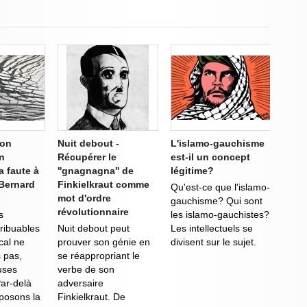
ion
Nuit debout -
L'islamo-gauchisme
en
Récupérer le
est-il un concept
a faute à
''gnagnagna'' de
légitime?
 Bernard
Finkielkraut comme
Qu'est-ce que l'islamo-
mot d'ordre
gauchisme? Qui sont
révolutionnaire
s
les islamo-gauchistes?
tribuables
Nuit debout peut
Les intellectuels se
ical ne
prouver son génie en
divisent sur le sujet.
s pas,
se réappropriant le
uses
verbe de son
Par-delà
adversaire
 posons la
Finkielkraut. De