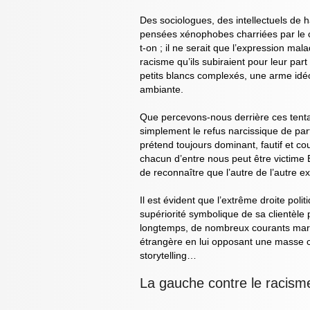
Des sociologues, des intellectuels de h
pensées xénophobes charriées par le co
t-on ; il ne serait que l’expression ma
racisme qu’ils subiraient pour leur pa
petits blancs complexés, une arme idé
ambiante.
Que percevons-nous derrière ces tentat
simplement le refus narcissique de part
prétend toujours dominant, fautif et co
chacun d’entre nous peut être victime E
de reconnaître que l’autre de l’autre ex
Il est évident que l’extrême droite pol
supériorité symbolique de sa clientèle
longtemps, de nombreux courants marqu
étrangère en lui opposant une masse col
storytelling…
La gauche contre le racisme