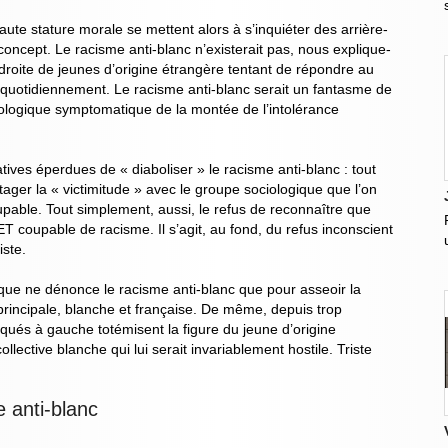
aute stature morale se mettent alors à s’inquiéter des arrière-
ncept. Le racisme anti-blanc n’existerait pas, nous explique-
ladroite de jeunes d’origine étrangère tentant de répondre au
rt quotidiennement. Le racisme anti-blanc serait un fantasme de
ologique symptomatique de la montée de l’intolérance
ives éperdues de « diaboliser » le racisme anti-blanc : tout
ager la « victimitude » avec le groupe sociologique que l’on
upable. Tout simplement, aussi, le refus de reconnaître que
T coupable de racisme. Il s’agit, au fond, du refus inconscient
iste.
itique ne dénonce le racisme anti-blanc que pour asseoir la
 principale, blanche et française. De même, depuis trop
és à gauche totémisent la figure du jeune d’origine
lective blanche qui lui serait invariablement hostile. Triste
 anti-blanc