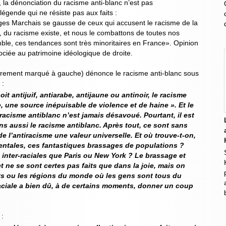
t, la dénonciation du racisme anti-blanc n’est pas
égende qui ne résiste pas aux faits :
es Marchais se gausse de ceux qui accusent le racisme de la
, du racisme existe, et nous le combattons de toutes nos
mble, ces tendances sont très minoritaires en France». Opinion
sociée au patrimoine idéologique de droite.
airement marqué à gauche) dénonce le racisme anti-blanc sous
 :
oit antijuif, antiarabe, antijaune ou antinoir, le racisme
 une source inépuisable de violence et de haine ». Et le
 racisme antiblanc n’est jamais désavoué. Pourtant, il est
 aussi le racisme antiblanc. Après tout, ce sont sans
de l’antiracisme une valeur universelle. Et où trouve-t-on,
entales, ces fantastiques brassages de populations ?
inter-raciales que Paris ou New York ? Le brassage et
t ne se sont certes pas faits que dans la joie, mais on
s ou les régions du monde où les gens sont tous du
ciale a bien dû, à de certains moments, donner un coup
 :