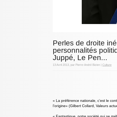
Perles de droite iné
personnalités polit
Juppé, Le Pen...
13 Avril 2013, par Pierre-André Bizien |
Culture
« La préférence nationale, c’est le con
l’origine» (Gilbert Collard, Valeurs act
« Fantastique, notre société qui se méf