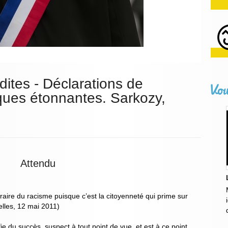
dites - Déclarations de
Vou
iques étonnantes. Sarkozy,
Attendu
traire du racisme puisque c’est la citoyenneté qui prime sur
uelles, 12 mai 2011)
ie du succès, suspect à tout point de vue, et est à ce point