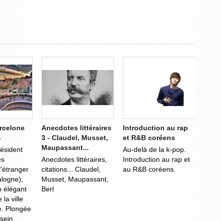
arcelone
Anecdotes littéraires
Introduction au rap
3 - Claudel, Musset,
et R&B coréens
r
Maupassant...
ésident
Au-delà de la k-pop.
es
Anecdotes littéraires,
Introduction au rap et
l'étranger
citations... Claudel,
au R&B coréens.
alogne),
Musset, Maupassant,
n élégant
Berl
la ville
e. Plongée
 sein