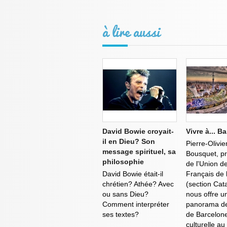
à lire aussi
David Bowie croyait-
Vivre à... B
il en Dieu? Son
Pierre-Olivie
message spirituel, sa
Bousquet, pr
philosophie
de l'Union d
David Bowie était-il
Français de 
chrétien? Athée? Avec
(section Cat
ou sans Dieu?
nous offre u
Comment interpréter
panorama de 
ses textes?
de Barcelon
culturelle au