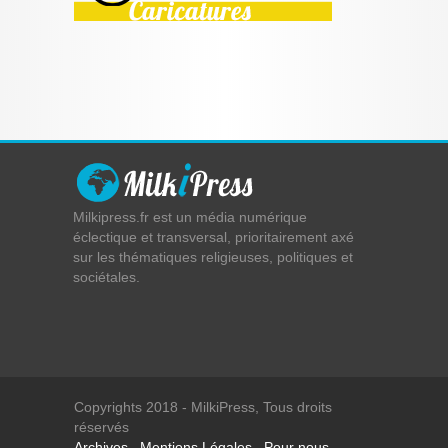
Milkipress.fr est un média numérique
éclectique et transversal, prioritairement axé
sur les thématiques religieuses, politiques et
sociétales.
Copyrights 2018 - MilkiPress, Tous droits
réservés
Archives
Mentions Légales
Pour nous