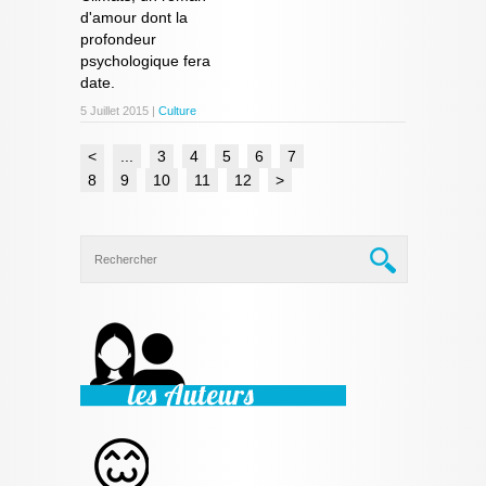
d'amour dont la
profondeur
psychologique fera
date.
5 Juillet 2015 |
Culture
<
...
3
4
5
6
7
8
9
10
11
12
>