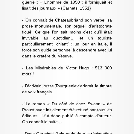
guerre : « L’homme de 1950 : il forniquait et
lisait des journaux » (Carnets, 1951)
- On connaît de Chateaubriand son verbe, sa
prose monumentale, son orgueil d’aristocrate
floué. Ce que l’on sait moins c’est qu’il était
invivable au quotidien… et un touriste
particulièrement "chiant" ; un jour en Italie, il
force son guide personnel à descendre avec lui
dans le cratère du Vésuve.
- Les Misérables de Victor Hugo : 513 000
mots !
- l’écrivain russe Tourgueniev adorait le timbre
de voix français.
- Le roman « Du côté de chez Swann » de
Proust avait initialement été refusé par tous les
éditeurs. Il fut donc publié à compte d’auteur.
On connaît la suite…
- Dans Germinal, Zola parle de « la résignation