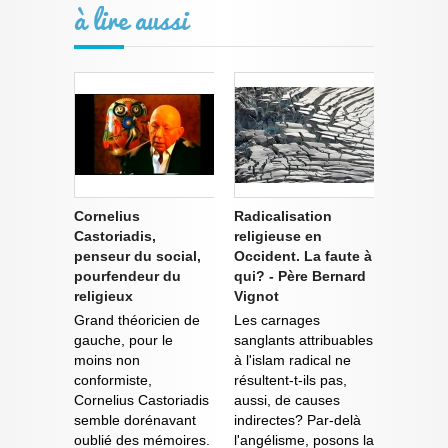
à lire aussi
Cornelius
Radicalisation
Castoriadis,
religieuse en
penseur du social,
Occident. La faute à
pourfendeur du
qui? - Père Bernard
religieux
Vignot
Grand théoricien de
Les carnages
gauche, pour le
sanglants attribuables
moins non
à l'islam radical ne
conformiste,
résultent-t-ils pas,
Cornelius Castoriadis
aussi, de causes
semble dorénavant
indirectes? Par-delà
oublié des mémoires.
l'angélisme, posons la