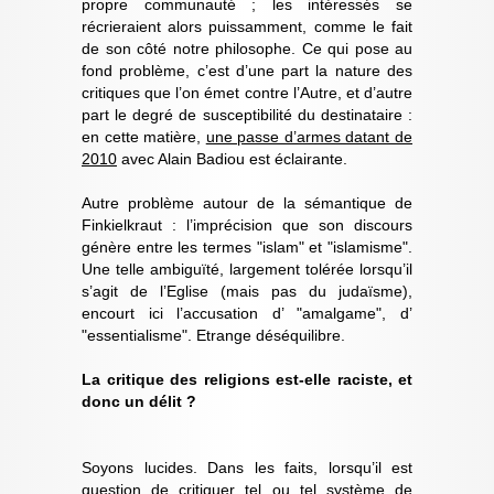
propre communauté ; les intéressés se
récrieraient alors puissamment, comme le fait
de son côté notre philosophe. Ce qui pose au
fond problème, c’est d’une part la nature des
critiques que l’on émet contre l’Autre, et d’autre
part le degré de susceptibilité du destinataire :
en cette matière,
une passe d’armes datant de
2010
avec Alain Badiou est éclairante.
Autre problème autour de la sémantique de
Finkielkraut : l’imprécision que son discours
génère entre les termes "islam" et "islamisme".
Une telle ambiguïté, largement tolérée lorsqu’il
s’agit de l’Eglise (mais pas du judaïsme),
encourt ici l’accusation d’ "amalgame", d’
"essentialisme". Etrange déséquilibre.
La critique des religions est-elle raciste, et
donc un délit ?
Soyons lucides. Dans les faits, lorsqu’il est
question de critiquer tel ou tel système de