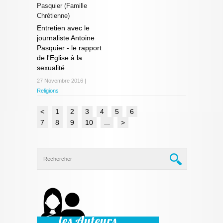
Pasquier (Famille
Chrétienne)
Entretien avec le
journaliste Antoine
Pasquier - le rapport
de l'Eglise à la
sexualité
27 Novembre 2016 |
Religions
<
1
2
3
4
5
6
7
8
9
10
...
>