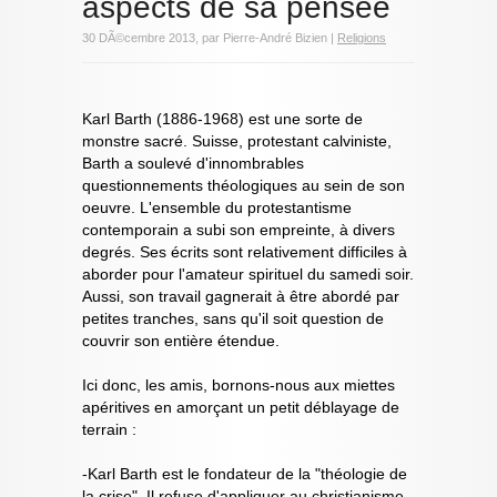
aspects de sa pensée
30 DÃ©cembre 2013, par Pierre-André Bizien |
Religions
Karl Barth (1886-1968) est une sorte de
monstre sacré. Suisse, protestant calviniste,
Barth a soulevé d'innombrables
questionnements théologiques au sein de son
oeuvre. L'ensemble du protestantisme
contemporain a subi son empreinte, à divers
degrés. Ses écrits sont relativement difficiles à
aborder pour l'amateur spirituel du samedi soir.
Aussi, son travail gagnerait à être abordé par
petites tranches, sans qu'il soit question de
couvrir son entière étendue.
Ici donc, les amis, bornons-nous aux miettes
apéritives en amorçant un petit déblayage de
terrain :
-Karl Barth est le fondateur de la "théologie de
la crise". Il refuse d'appliquer au christianisme