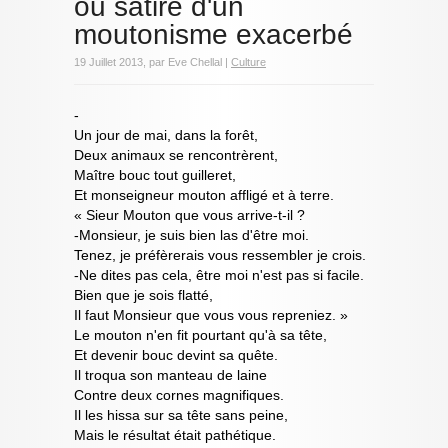
ou satire d'un
moutonisme exacerbé
19 Juillet 2013, par Eve Chellal |
Culture
-
Un jour de mai, dans la forêt,
Deux animaux se rencontrèrent,
Maître bouc tout guilleret,
Et monseigneur mouton affligé et à terre.
« Sieur Mouton que vous arrive-t-il ?
-Monsieur, je suis bien las d'être moi.
Tenez, je préfèrerais vous ressembler je crois.
-Ne dites pas cela, être moi n'est pas si facile.
Bien que je sois flatté,
Il faut Monsieur que vous vous repreniez. »
Le mouton n'en fit pourtant qu'à sa tête,
Et devenir bouc devint sa quête.
Il troqua son manteau de laine
Contre deux cornes magnifiques.
Il les hissa sur sa tête sans peine,
Mais le résultat était pathétique.