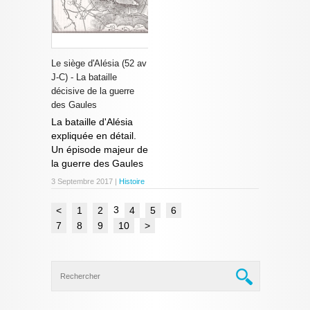
Le siège d'Alésia (52 av
J-C) - La bataille
décisive de la guerre
des Gaules
La bataille d'Alésia
expliquée en détail.
Un épisode majeur de
la guerre des Gaules
3 Septembre 2017 |
Histoire
3
<
1
2
4
5
6
7
8
9
10
>