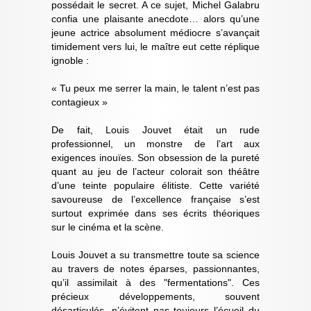
possédait le secret. A ce sujet, Michel Galabru
confia une plaisante anecdote… alors qu’une
jeune actrice absolument médiocre s’avançait
timidement vers lui, le maître eut cette réplique
ignoble :
« Tu peux me serrer la main, le talent n’est pas
contagieux »
De fait, Louis Jouvet était un rude
professionnel, un monstre de l’art aux
exigences inouïes. Son obsession de la pureté
quant au jeu de l’acteur colorait son théâtre
d’une teinte populaire élitiste. Cette variété
savoureuse de l’excellence française s’est
surtout exprimée dans ses écrits théoriques
sur le cinéma et la scène.
Louis Jouvet a su transmettre toute sa science
au travers de notes éparses, passionnantes,
qu’il assimilait à des "fermentations". Ces
précieux développements, souvent
désarticulés, n’évitent pas toujours l’écueil du