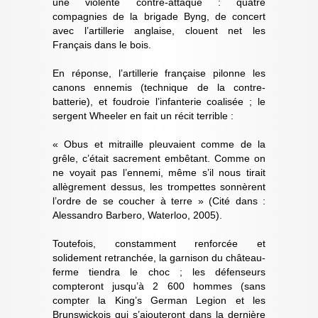
une violente contre-attaque : quatre
compagnies de la brigade Byng, de concert
avec l’artillerie anglaise, clouent net les
Français dans le bois.
En réponse, l’artillerie française pilonne les
canons ennemis (technique de la contre-
batterie), et foudroie l’infanterie coalisée ; le
sergent Wheeler en fait un récit terrible :
« Obus et mitraille pleuvaient comme de la
grêle, c’était sacrement embêtant. Comme on
ne voyait pas l’ennemi, même s’il nous tirait
allègrement dessus, les trompettes sonnèrent
l’ordre de se coucher à terre » (Cité dans :
Alessandro Barbero, Waterloo, 2005).
Toutefois, constamment renforcée et
solidement retranchée, la garnison du château-
ferme tiendra le choc ; les défenseurs
compteront jusqu’à 2 600 hommes (sans
compter la King’s German Legion et les
Brunswickois qui s’ajouteront dans la dernière