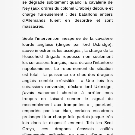
se dégrade subitement quand la cavalerie de
Ney (aux ordres du colonel Crabbé) déboule et
charge furieusement ; des bataillons entiers
d’Allemands fuient en désordre et sont
massacrés.
Seule l’intervention inespérée de la cavalerie
lourde anglaise (dirigée par lord Uxbridge),
sauve in extrémis les assiégés ; la charge de la
Household Brigade repousse non seulement
les cuirassiers français, mais écrase l’infanterie
napoléonienne. Le retournement de situation
est total ; la puissance de choc des dragons
anglais semble irrésistible. « Une fois les
cuirassiers renversés, déclare lord Uxbridge,
j’avais vainement cherché à arrêter mes
troupes en faisant sonner le signal du
rassemblement aux trompettes » ; pourtant,
emportés par leur élan, certains escadrons
prolongent leur charge folle parfois jusque très
loin dans le dispositif ennemi. Tels les Scot
Greys, ces dragons écossais coiffés
d’imposants colbacks en peau d’ours, qui