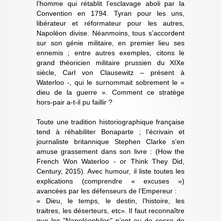
l’homme qui rétablit l’esclavage aboli par la
Convention en 1794. Tyran pour les uns,
libérateur et réformateur pour les autres,
Napoléon divise. Néanmoins, tous s’accordent
sur son génie militaire, en premier lieu ses
ennemis ; entre autres exemples, citons le
grand théoricien militaire prussien du XIXe
siècle, Carl von Clausewitz – présent à
Waterloo -, qui le surnommait sobrement le «
dieu de la guerre ». Comment ce stratège
hors-pair a-t-il pu faillir ?
Toute une tradition historiographique française
tend à réhabiliter Bonaparte ; l’écrivain et
journaliste britannique Stephen Clarke s’en
amuse grassement dans son livre : (How the
French Won Waterloo - or Think They Did,
Century, 2015). Avec humour, il liste toutes les
explications (comprendre « excuses »)
avancées par les défenseurs de l’Empereur :
« Dieu, le temps, le destin, l’histoire, les
traitres, les déserteurs, etc». Il faut reconnaître
que les "Napoléophiles" n’ont eu de cesse de