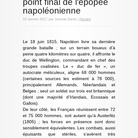
point final de l'épopée
napoléonienne
19 Janvier 2017, par Jeremie Dardy |
Histoire
Le 18 juin 1815, Napoléon livre sa dernière
grande bataille ; sur un terrain boueux d’à
peine quatre kilomètres sur quatre, il affronte le
duc de Wellington, commandant en chef des
troupes coalisées. Le « duc de fer », un
autocrate méticuleux, aligne 68 000 hommes
(certaines sources les estiment à 78 000),
principalement Allemands, Néerlandais et
Belges ; seul un soldat sur trois est britannique
(dont une majorité d’Irlandais, Ecossais et
Gallois).
De leur côté, les Français réunissent entre 72
et 75 000 hommes, soit autant qu’à Austerlitz
(1805) ; les forces en présence sont donc
sensiblement équivalentes. Les combats, aussi
épuisants que stériles, s’avèrent très