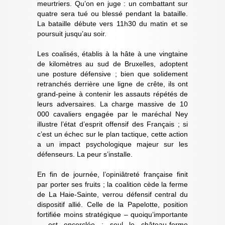
meurtriers. Qu’on en juge : un combattant sur
quatre sera tué ou blessé pendant la bataille.
La bataille débute vers 11h30 du matin et se
poursuit jusqu’au soir.
Les coalisés, établis à la hâte à une vingtaine
de kilomètres au sud de Bruxelles, adoptent
une posture défensive ; bien que solidement
retranchés derrière une ligne de crête, ils ont
grand-peine à contenir les assauts répétés de
leurs adversaires. La charge massive de 10
000 cavaliers engagée par le maréchal Ney
illustre l’état d’esprit offensif des Français ; si
c’est un échec sur le plan tactique, cette action
a un impact psychologique majeur sur les
défenseurs. La peur s’installe.
En fin de journée, l’opiniâtreté française finit
par porter ses fruits ; la coalition cède la ferme
de La Haie-Sainte, verrou défensif central du
dispositif allié. Celle de la Papelotte, position
fortifiée moins stratégique – quoiqu’importante
-, est encerclée ; seul le château-ferme