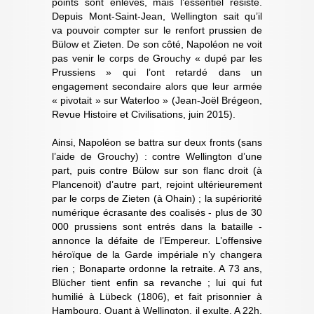
points sont enlevés, mais l’essentiel résiste.
Depuis Mont-Saint-Jean, Wellington sait qu’il
va pouvoir compter sur le renfort prussien de
Bülow et Zieten. De son côté, Napoléon ne voit
pas venir le corps de Grouchy « dupé par les
Prussiens » qui l’ont retardé dans un
engagement secondaire alors que leur armée
« pivotait » sur Waterloo » (Jean-Joël Brégeon,
Revue Histoire et Civilisations, juin 2015).
Ainsi, Napoléon se battra sur deux fronts (sans
l’aide de Grouchy) : contre Wellington d’une
part, puis contre Bülow sur son flanc droit (à
Plancenoit) d’autre part, rejoint ultérieurement
par le corps de Zieten (à Ohain) ; la supériorité
numérique écrasante des coalisés - plus de 30
000 prussiens sont entrés dans la bataille -
annonce la défaite de l’Empereur. L’offensive
héroïque de la Garde impériale n’y changera
rien ; Bonaparte ordonne la retraite. A 73 ans,
Blücher tient enfin sa revanche ; lui qui fut
humilié à Lübeck (1806), et fait prisonnier à
Hambourg. Quant à Wellington, il exulte. A 22h,