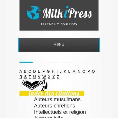
Du calcium pour l'info
MENU
A
B
C
D
E
F
G
H
I
J
K
L
M
N
O
P
Q
R
S
T
U
V
W
X
Y
Z
Auteurs musulmans
Auteurs chrétiens
Intellectuels et religion